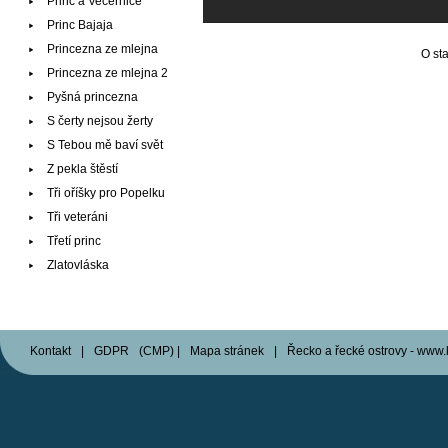
Princ a Večernice
Princ Bajaja
Princezna ze mlejna
O st
Princezna ze mlejna 2
Pyšná princezna
S čerty nejsou žerty
S Tebou mě baví svět
Z pekla štěstí
Tři oříšky pro Popelku
Tři veteráni
Třetí princ
Zlatovláska
Kontakt
|
GDPR
(
CMP
)
|
Mapa stránek
|
Řecko a řecké ostrovy - www.