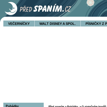
VEČERNÍČKY
WALT DISNEY A SPOL.
PÍSNIČKY Z
Pohádky
Před spaním
>
Pohádky
>
O statečném kováři