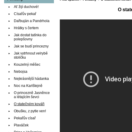
Ať žijí duchové!
O sta
Císařův pekař
Dařbuján a Pandrhola
Hrátky s čertem
Jak dostat tatínka do
polepšovny
Jak se budí princezny
Jak vytrhnout velrybě
stoličku
Kouzelný měšec
Nebojsa
Nejkrásnější hádanka
Noc na Karlštejně
O princezně Jasněnce
a létajícím ševci
O statečném kováři
Obušku, z pytle ven!
Pekařův císař
Plaváček