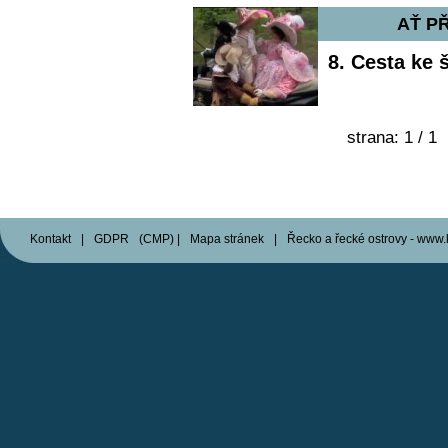
AŤ PŘ
8. Cesta ke š
strana: 1 / 
Kontakt
|
GDPR
(
CMP
)
|
Mapa stránek
|
Řecko a řecké ostrovy - www.