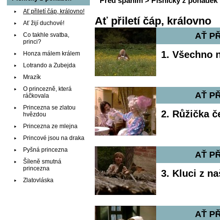
Před spaním
>
Písničky z pohádek
Ať přiletí čáp, královno!
Ať přiletí čáp, královno
Ať žijí duchové!
AŤ PŘ
Co takhle svatba,
princi?
1. Všechno 
Honza málem králem
Lotrando a Zubejda
Mrazík
O princezně, která
AŤ PŘ
ráčkovala
Princezna se zlatou
2. Růžička č
hvězdou
Princezna ze mlejna
Princové jsou na draka
Pyšná princezna
AŤ PŘ
Šíleně smutná
princezna
3. Kluci z n
Zlatovláska
AŤ PŘ