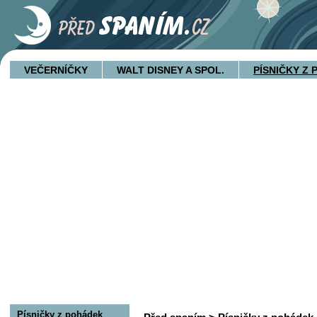
VEČERNÍČKY
WALT DISNEY A SPOL.
PÍSNIČKY Z
Písničky z pohádek