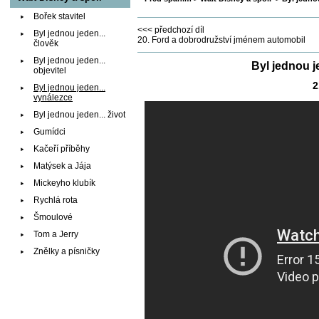
Bořek stavitel
<<< předchozí díl
Byl jednou jeden...
20. Ford a dobrodružství jménem automobil
člověk
Byl jednou jeden...
Byl jednou j
objevitel
2
Byl jednou jeden...
vynálezce
Byl jednou jeden... život
Gumídci
Kačeří příběhy
Matýsek a Jája
Mickeyho klubík
Rychlá rota
Šmoulové
Tom a Jerry
Znělky a písničky