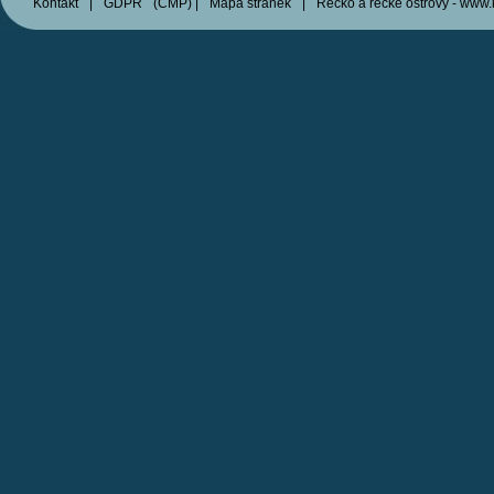
Kontakt
|
GDPR
(
CMP
)
|
Mapa stránek
|
Řecko a řecké ostrovy - www.