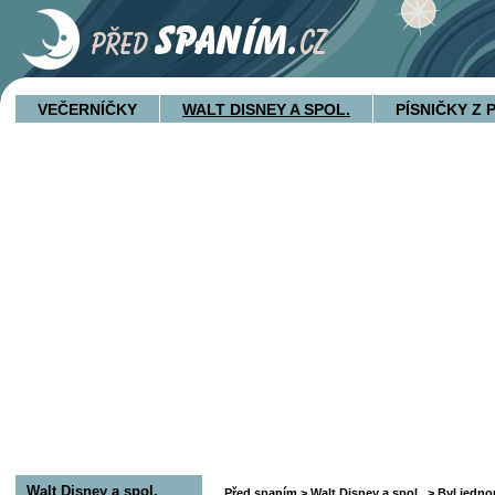
VEČERNÍČKY
WALT DISNEY A SPOL.
PÍSNIČKY Z
Walt Disney a spol.
Před spaním
>
Walt Disney a spol.
>
Byl jedno