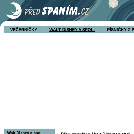
VEČERNÍČKY
WALT DISNEY A SPOL.
PÍSNIČKY Z
Walt Disney a spol.