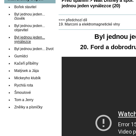
Před spaním
>
Walt Disney a spol.
jednou jeden vynálezce (20)
Bořek stavitel
Byl jednou jeden...
člověk
<<< předchozí díl
19. Marconi a elektromagnetické vlny
Byl jednou jeden...
objevitel
Byl jednou je
Byl jednou jeden...
vynálezce
20. Ford a dobrodr
Byl jednou jeden... život
Gumídci
Kačeří příběhy
Matýsek a Jája
Mickeyho klubík
Rychlá rota
Šmoulové
Tom a Jerry
Znělky a písničky