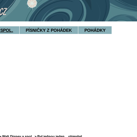
 SPOL.
PÍSNIČKY Z POHÁDEK
POHÁDKY
>
Walt Disney a spol.
> Byl jednou jeden... objevitel