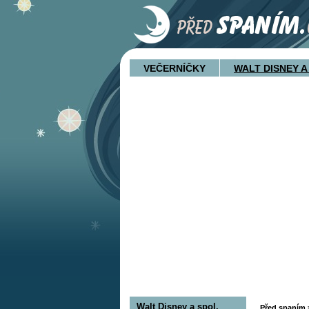
VEČERNÍČKY
WALT DISNEY A
Walt Disney a spol.
Před spaním