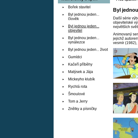
Bořek stavitel
Byl jednou
Byl jednou jeden...
Další série vý
člověk
objevitelské v
Byl jednou jeden...
největších svět
objevitel
Animovaný seri
Byl jednou jeden...
jejichž autorem
vynálezce
vesmír (1982),
Byl jednou jeden... život
Gumídci
Kačeří příběhy
Matýsek a Jája
Mickeyho klubík
Rychlá rota
Šmoulové
Tom a Jerry
Znělky a písničky