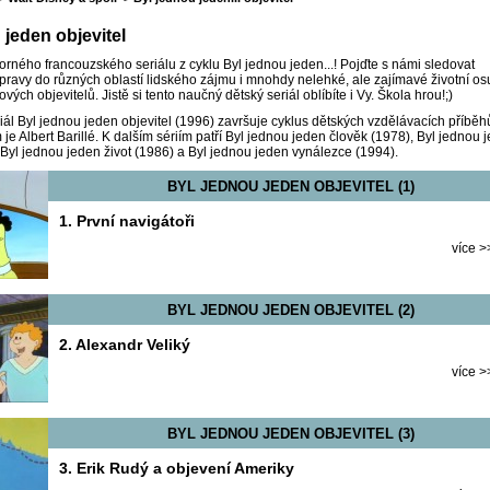
 jeden objevitel
borného francouzského seriálu z cyklu Byl jednou jeden...! Pojďte s námi sledovat
ýpravy do různých oblastí lidského zájmu i mnohdy nelehké, ale zajímavé životní o
ových objevitelů. Jistě si tento naučný dětský seriál oblíbíte i Vy. Škola hrou!;)
ál Byl jednou jeden objevitel (1996) završuje cyklus dětských vzdělávacích příběh
 je Albert Barillé. K dalším sériím patří
Byl jednou jeden člověk (1978)
, Byl jednou 
Byl jednou jeden život (1986)
a
Byl jednou jeden vynálezce (1994)
.
BYL JEDNOU JEDEN OBJEVITEL (1)
1. První navigátoři
více >
BYL JEDNOU JEDEN OBJEVITEL (2)
2. Alexandr Veliký
více >
BYL JEDNOU JEDEN OBJEVITEL (3)
3. Erik Rudý a objevení Ameriky