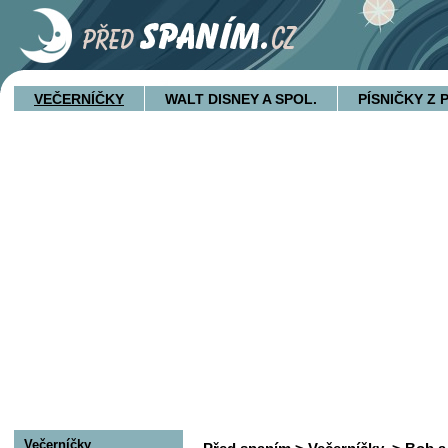
VEČERNÍČKY
WALT DISNEY A SPOL.
PÍSNIČKY Z
Večerníčky