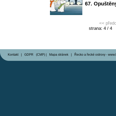
67. Opuštěn
<< před
strana: 4 / 
Kontakt
|
GDPR
(
CMP
)
|
Mapa stránek
|
Řecko a řecké ostrovy - www.