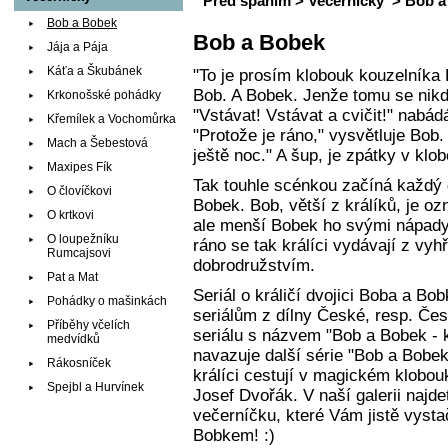
Před spaním
>
Večerníčky
> Bob a
Bob a Bobek
Bob a Bobek
Jája a Pája
Káťa a Škubánek
"To je prosím klobouk kouzelníka 
Bob. A Bobek. Jenže tomu se nikd
Krkonošské pohádky
"Vstávat! Vstávat a cvičit!" nabá
Křemílek a Vochomůrka
"Protože je ráno," vysvětluje Bob.
Mach a Šebestová
ještě noc." A šup, je zpátky v klob
Maxipes Fík
Tak touhle scénkou začíná každý 
O človíčkovi
Bobek. Bob, větší z králíků, je oz
O krtkovi
ale menší Bobek ho svými nápady 
O loupežníku
ráno se tak králíci vydávají z vy
Rumcajsovi
dobrodružstvím.
Pat a Mat
Seriál o králičí dvojici Boba a Bo
Pohádky o mašinkách
seriálům z dílny České, resp. Čes
Příběhy včelích
seriálu s názvem "Bob a Bobek - kr
medvídků
navazuje další série "Bob a Bobek 
Rákosníček
králíci cestují v magickém klobou
Spejbl a Hurvínek
Josef Dvořák. V naší galerii najde
večerníčku, které Vám jistě vyst
Bobkem! :)