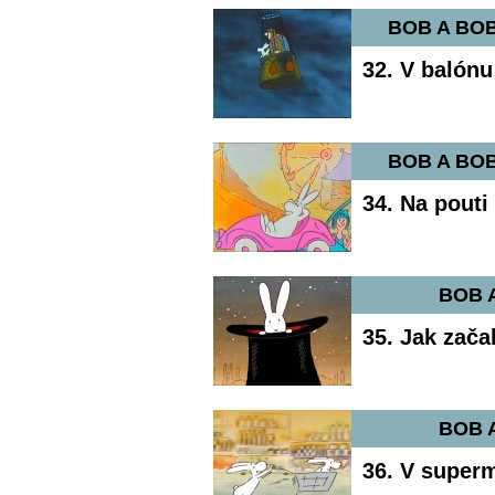
BOB A BOB
32. V balónu
BOB A BOB
34. Na pouti
BOB 
35. Jak začal
BOB 
36. V super