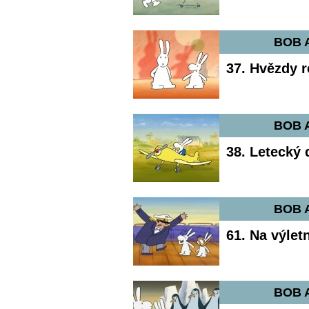
BOB 
37. Hvězdy 
BOB 
38. Letecký 
BOB 
61. Na výletn
BOB 