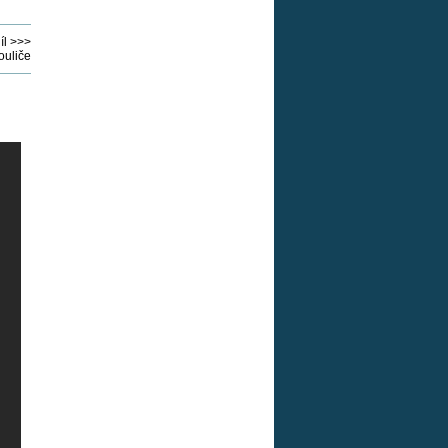
íl >>>
ouliče