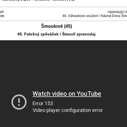
díl
následující d
ček
46. Váhavkovo soužení / Návrat Dona Šm
Šmoulové (45)
45. Falešný zpěváček / Šmoulí zpravodaj