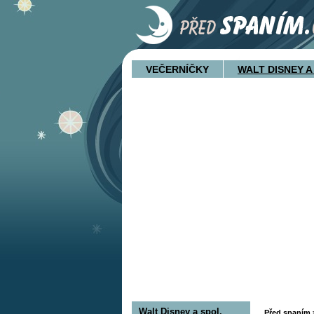
VEČERNÍČKY
WALT DISNEY A
Walt Disney a spol.
Před spaním