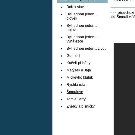
Bořek stavitel
<<< předchozí 
Byl jednou jeden...
44. Šmoulí vlá
člověk
Byl jednou jeden...
objevitel
Byl jednou jeden...
vynálezce
Byl jednou jeden... život
Gumídci
Kačeří příběhy
Matýsek a Jája
Mickeyho klubík
Rychlá rota
Šmoulové
Tom a Jerry
Znělky a písničky