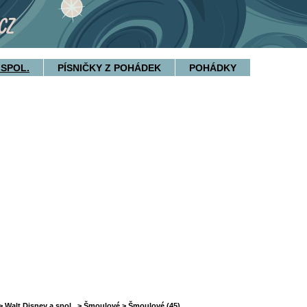
 SPOL.
PÍSNIČKY Z POHÁDEK
POHÁDKY
>
Walt Disney a spol.
>
Šmoulové
> Šmoulové (45)