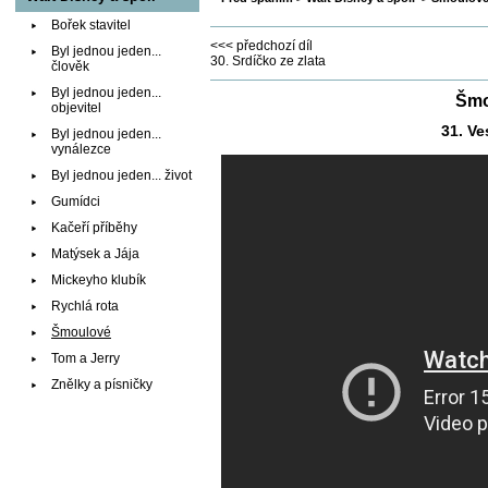
Bořek stavitel
<<< předchozí díl
Byl jednou jeden...
30. Srdíčko ze zlata
člověk
Byl jednou jeden...
Šmo
objevitel
31. V
Byl jednou jeden...
vynálezce
Byl jednou jeden... život
Gumídci
Kačeří příběhy
Matýsek a Jája
Mickeyho klubík
Rychlá rota
Šmoulové
Tom a Jerry
Znělky a písničky