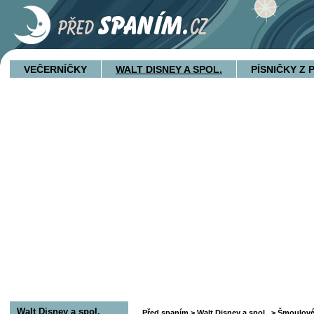
VEČERNÍČKY
WALT DISNEY A SPOL.
PÍSNIČKY Z
Walt Disney a spol.
Před spaním
>
Walt Disney a spol.
>
Šmoulov