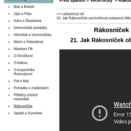
Před spaním
>
Večerníčky
>
Rákos
Bob a Bobek
Jája a Pája
<<< předchozí díl
20. Jak Rákosníček zachraňoval potopený Měs
Káťa a Škubánek
Krkonošské pohádky
Rákosníček a
Křemílek a Vochomůrka
21. Jak Rákosníček o
Mach a Šebestová
Maxipes Fík
O človíčkovi
O krtkovi
O loupežníku
Rumcajsovi
Pat a Mat
Pohádky o mašinkách
Příběhy včelích
medvídků
Rákosníček
Spejbl a Hurvínek