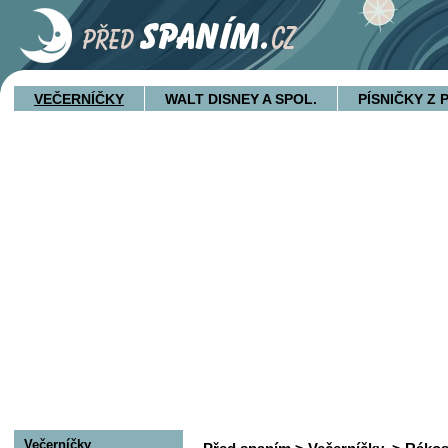
VEČERNÍČKY
WALT DISNEY A SPOL.
PÍSNIČKY Z
Večerníčky