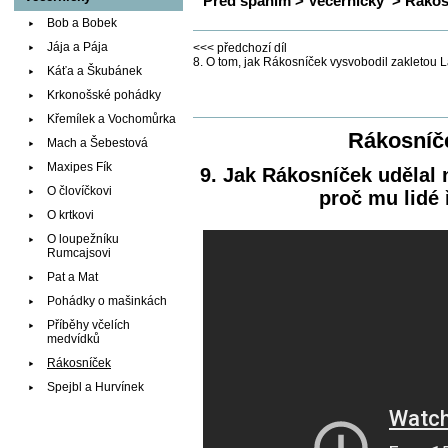
Před spaním
>
Večerníčky
>
Rákos
Bob a Bobek
Jája a Pája
<<< předchozí díl
8. O tom, jak Rákosníček vysvobodil zakletou L
Káťa a Škubánek
Krkonošské pohádky
Křemílek a Vochomůrka
Rákosníče
Mach a Šebestová
Maxipes Fík
9. Jak Rákosníček udělal n
O človíčkovi
proč mu lidé 
O krtkovi
O loupežníku
Rumcajsovi
Pat a Mat
Pohádky o mašinkách
Příběhy včelích
medvídků
Rákosníček
Spejbl a Hurvínek