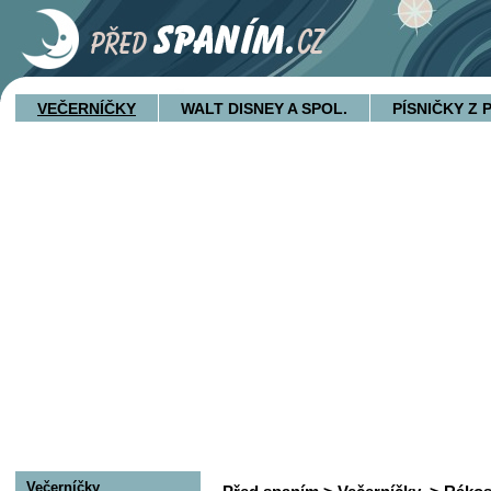
VEČERNÍČKY
WALT DISNEY A SPOL.
PÍSNIČKY Z
Večerníčky