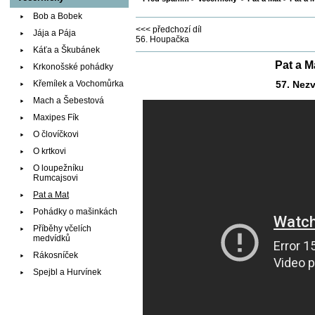
Bob a Bobek
<<< předchozí díl
Jája a Pája
56. Houpačka
Káťa a Škubánek
Pat a M
Krkonošské pohádky
Křemílek a Vochomůrka
57. Nez
Mach a Šebestová
Maxipes Fík
O človíčkovi
O krtkovi
O loupežníku
Rumcajsovi
Pat a Mat
Pohádky o mašinkách
Příběhy včelích
medvídků
Rákosníček
Spejbl a Hurvínek