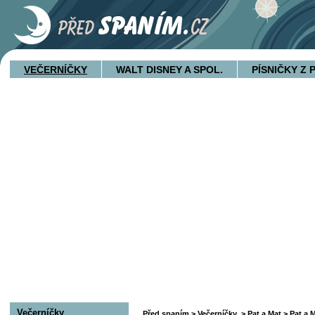
VEČERNÍČKY
WALT DISNEY A SPOL.
PÍSNIČKY Z
Večerníčky
Před spaním
>
Večerníčky
>
Pat a Mat
> Pat a M