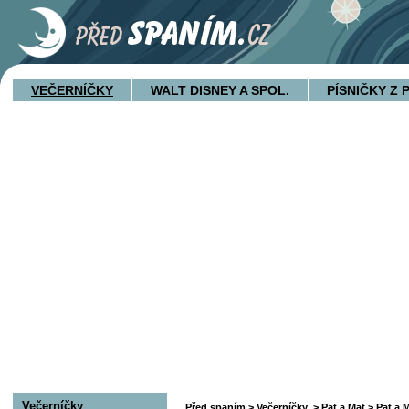
VEČERNÍČKY
WALT DISNEY A SPOL.
PÍSNIČKY Z
Večerníčky
Před spaním
>
Večerníčky
>
Pat a Mat
> Pat a M