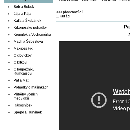
Bob a Bobek
<<< předchozí díl
Jája a Pája
1. Kuťáci
Káťa a Škubánek
Pa
Krkonošské pohádky
Křemílek a Vochomůrka
Mach a Šebestová
Maxipes Fík
O človíčkovi
O krtkovi
O loupežníku
Rumcajsovi
Pat a Mat
Pohádky o mašinkách
Příběhy včelích
medvídků
Rákosníček
Spejbl a Hurvínek