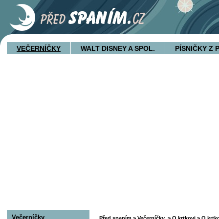
VEČERNÍČKY
WALT DISNEY A SPOL.
PÍSNIČKY Z
Večerníčky
Před spaním
>
Večerníčky
>
O krtkovi
> O krtko