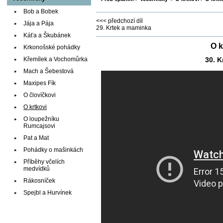
Bob a Bobek
<<< předchozí díl
Jája a Pája
29. Krtek a maminka
Káťa a Škubánek
O k
Krkonošské pohádky
Křemílek a Vochomůrka
30. K
Mach a Šebestová
Maxipes Fík
O človíčkovi
O krtkovi
O loupežníku
Rumcajsovi
Pat a Mat
Pohádky o mašinkách
Příběhy včelích
medvídků
Rákosníček
Spejbl a Hurvínek