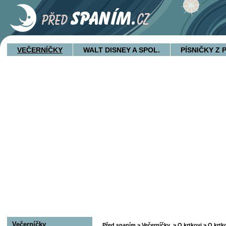
VEČERNÍČKY
WALT DISNEY A SPOL.
PÍSNIČKY Z
Večerníčky
Před spaním
>
Večerníčky
>
O krtkovi
> O krtko