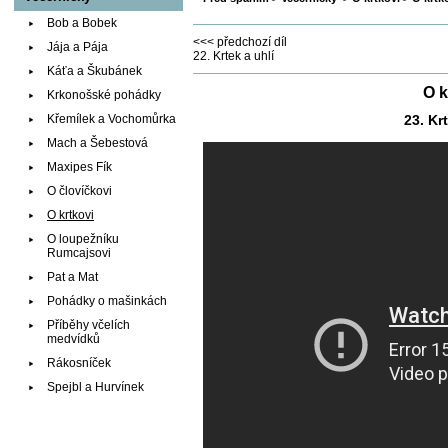
Bob a Bobek
<<< předchozí díl
Jája a Pája
22. Krtek a uhlí
Káťa a Škubánek
O k
Krkonošské pohádky
Křemílek a Vochomůrka
23. Kr
Mach a Šebestová
Maxipes Fík
O človíčkovi
O krtkovi
O loupežníku
Rumcajsovi
Pat a Mat
Pohádky o mašinkách
Příběhy včelích
medvídků
Rákosníček
Spejbl a Hurvínek