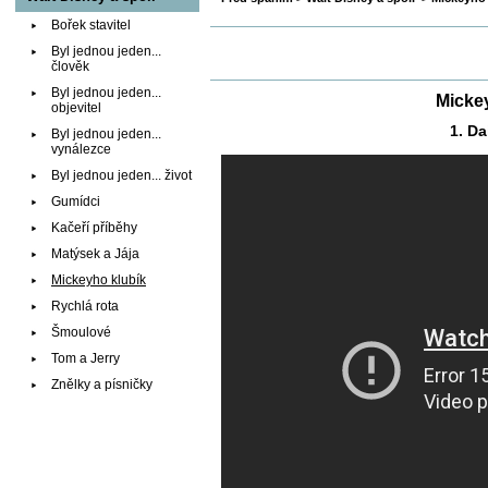
Bořek stavitel
Byl jednou jeden...
člověk
Byl jednou jeden...
Mickey
objevitel
1. D
Byl jednou jeden...
vynálezce
Byl jednou jeden... život
Gumídci
Kačeří příběhy
Matýsek a Jája
Mickeyho klubík
Rychlá rota
Šmoulové
Tom a Jerry
Znělky a písničky