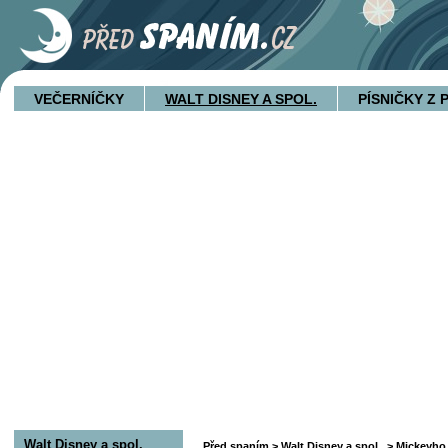
VEČERNÍČKY
WALT DISNEY A SPOL.
PÍSNIČKY Z
Walt Disney a spol.
Před spaním
>
Walt Disney a spol.
>
Mickeyho 