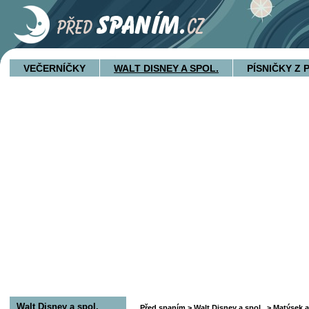
VEČERNÍČKY
WALT DISNEY A SPOL.
PÍSNIČKY Z
Walt Disney a spol.
Před spaním
>
Walt Disney a spol.
>
Matýsek a