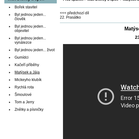
Bořek stavitel
<<< předchozí díl
Byl jednou jeden...
22. Prasátko
člověk
Byl jednou jeden...
Matýse
objevitel
2
Byl jednou jeden...
vynálezce
Byl jednou jeden... život
Gumídci
Kačeří příběhy
Matýsek a Jája
Mickeyho klubík
Rychlá rota
Šmoulové
Tom a Jerry
Znělky a písničky