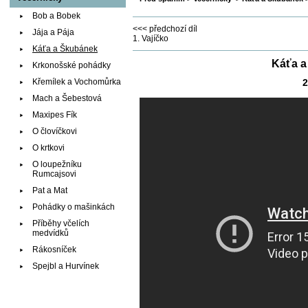
Bob a Bobek
<<< předchozí díl
Jája a Pája
1. Vajíčko
Káťa a Škubánek
Káťa a
Krkonošské pohádky
Křemílek a Vochomůrka
2
Mach a Šebestová
Maxipes Fík
O človíčkovi
O krtkovi
O loupežníku
Rumcajsovi
Pat a Mat
Pohádky o mašinkách
Příběhy včelích
medvídků
Rákosníček
Spejbl a Hurvínek