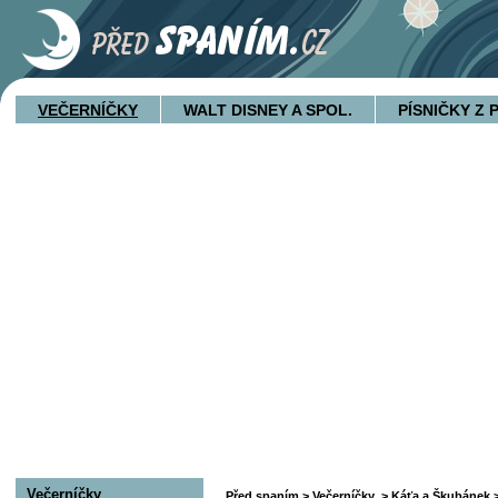
VEČERNÍČKY
WALT DISNEY A SPOL.
PÍSNIČKY Z
Večerníčky
Před spaním
>
Večerníčky
>
Káťa a Škubánek
>