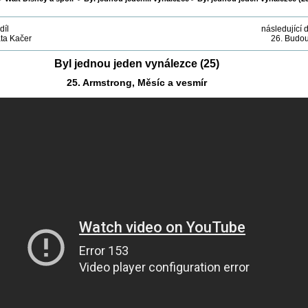
díl
následující d
áta Kačer
26. Budo
Byl jednou jeden vynálezce (25)
25. Armstrong, Měsíc a vesmír