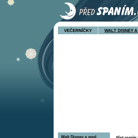
VEČERNÍČKY
WALT DISNEY A
Walt Disney a spol.
Před spaním