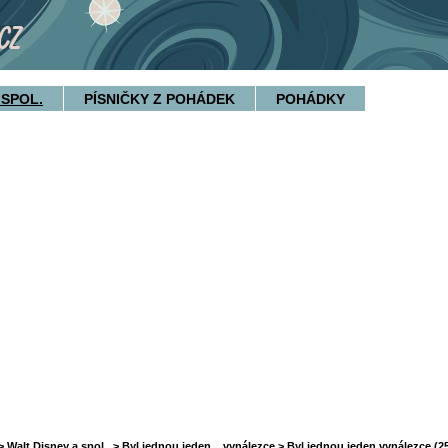
 SPOL.
PÍSNIČKY Z POHÁDEK
POHÁDKY
>
Walt Disney a spol.
>
Byl jednou jeden... vynálezce
> Byl jednou jeden vynálezce (2