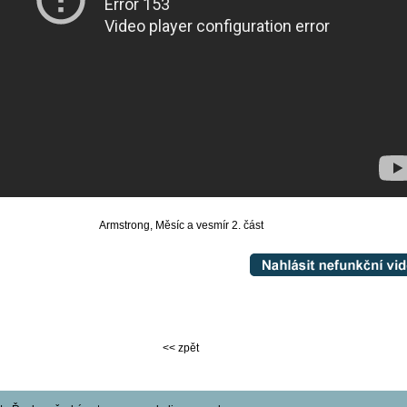
Armstrong, Měsíc a vesmír 2. část
<< zpět