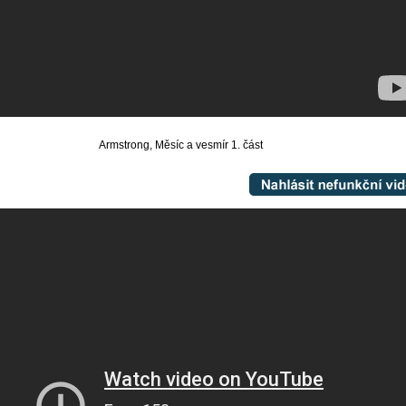
Armstrong, Měsíc a vesmír 1. část