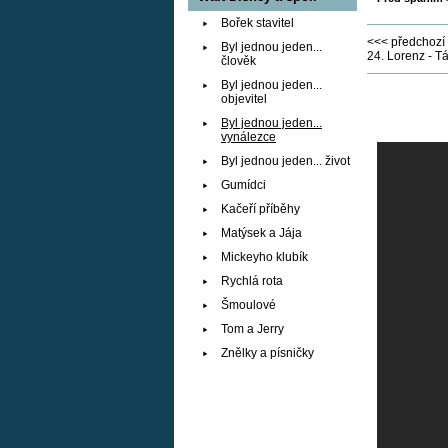
Bořek stavitel
<<< předchozí 
Byl jednou jeden...
24. Lorenz - T
člověk
Byl jednou jeden...
objevitel
Byl jednou jeden...
vynálezce
Byl jednou jeden... život
Gumídci
Kačeří příběhy
Matýsek a Jája
Mickeyho klubík
Rychlá rota
Šmoulové
Tom a Jerry
Znělky a písničky