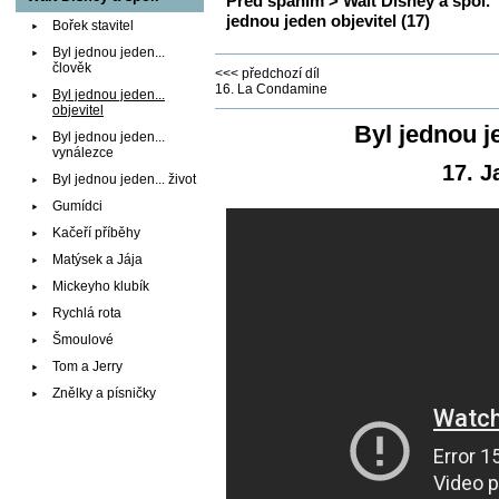
Před spaním
>
Walt Disney a spol.
jednou jeden objevitel (17)
Bořek stavitel
Byl jednou jeden...
člověk
<<< předchozí díl
16. La Condamine
Byl jednou jeden...
objevitel
Byl jednou j
Byl jednou jeden...
vynálezce
17. 
Byl jednou jeden... život
Gumídci
Kačeří příběhy
Matýsek a Jája
Mickeyho klubík
Rychlá rota
Šmoulové
Tom a Jerry
Znělky a písničky