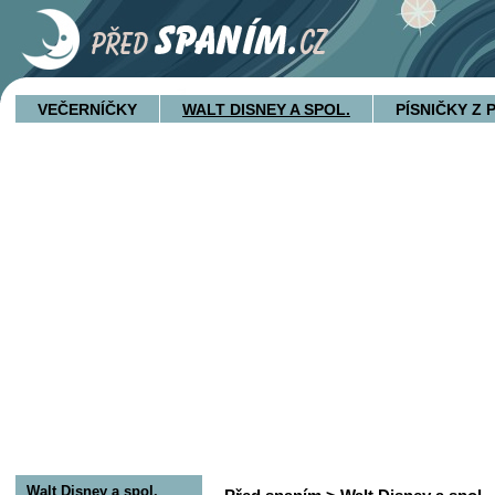
VEČERNÍČKY
WALT DISNEY A SPOL.
PÍSNIČKY Z
Walt Disney a spol.