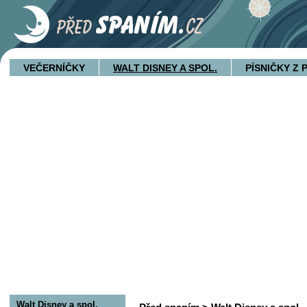
VEČERNÍČKY
WALT DISNEY A SPOL.
PÍSNIČKY Z
Walt Disney a spol.