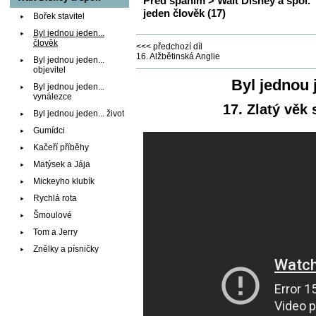
Před spaním
>
Walt Disney a spol.
jeden člověk (17)
Bořek stavitel
Byl jednou jeden...
člověk
<<< předchozí díl
16. Alžbětinská Anglie
Byl jednou jeden...
objevitel
Byl jednou 
Byl jednou jeden...
vynálezce
17. Zlatý věk
Byl jednou jeden... život
Gumídci
Kačeří příběhy
Matýsek a Jája
Mickeyho klubík
Rychlá rota
Šmoulové
Tom a Jerry
Znělky a písničky