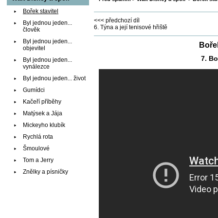
Bořek stavitel
<<< předchozí díl
Byl jednou jeden...
6. Týna a její tenisové hřiště
člověk
Byl jednou jeden...
Bořek
objevitel
7. Bo
Byl jednou jeden...
vynálezce
Byl jednou jeden... život
Gumídci
Kačeří příběhy
Matýsek a Jája
Mickeyho klubík
Rychlá rota
Šmoulové
Tom a Jerry
Znělky a písničky