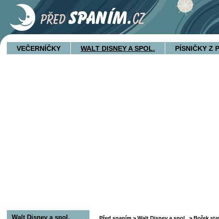
VEČERNÍČKY
WALT DISNEY A SPOL.
PÍSNIČKY Z
Walt Disney a spol.
Před spaním
>
Walt Disney a spol.
>
Bořek stav